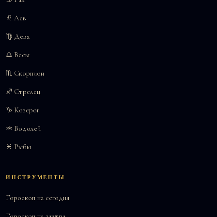
♌ Лев
♍ Дева
♎ Весы
♏ Скорпион
♐ Стрелец
♑ Козерог
♒ Водолей
♓ Рыбы
ИНСТРУМЕНТЫ
Гороскоп на сегодня
Гороскоп на завтра