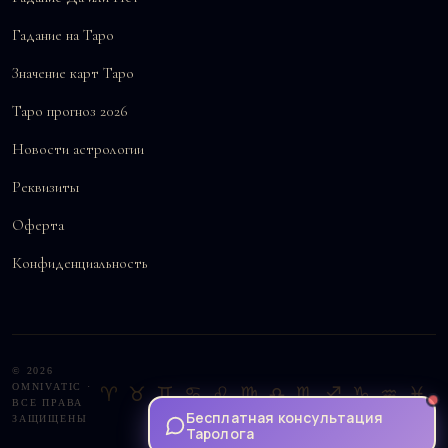
Гадание на Таро
Значение карт Таро
Таро прогноз 2026
Новости астрологии
Реквизиты
Оферта
Конфиденциальность
© 2026
OMNIVATIC ·
♈♉♊♋♌♍♎♏♐♑♒♓
ВСЕ ПРАВА
Бесплатная консультация
ЗАЩИЩЕНЫ
Таролога