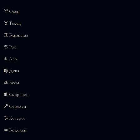
♈ Овен
♉ Телец
♊ Близнецы
♋ Рак
♌ Лев
♍ Дева
♎ Весы
♏ Скорпион
♐ Стрелец
♑ Козерог
♒ Водолей