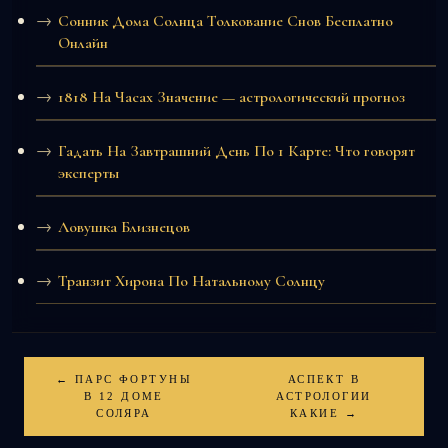
Сонник Дома Солнца Толкование Снов Бесплатно
Онлайн
1818 На Часах Значение — астрологический прогноз
Гадать На Завтрашний День По 1 Карте: Что говорят
эксперты
Ловушка Близнецов
Транзит Хирона По Натальному Солнцу
← ПАРС ФОРТУНЫ
АСПЕКТ В
В 12 ДОМЕ
АСТРОЛОГИИ
СОЛЯРА
КАКИЕ →