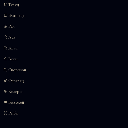
♉ Телец
♊ Близнецы
♋ Рак
♌ Лев
♍ Дева
♎ Весы
♏ Скорпион
♐ Стрелец
♑ Козерог
♒ Водолей
♓ Рыбы