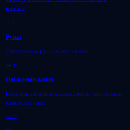
вопросы
→
ᚠ
Руны
Справочник 24 рун и гадания онлайн
→
☉
Натальная карта
Полный астрологический портрет по дате, времени
и месту рождения
→
♡