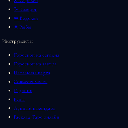
♐ Стрелец
♑ Козерог
♒ Водолей
♓ Рыбы
Инструменты
Гороскоп на сегодня
Гороскоп на завтра
Натальная карта
Совместимость
Гадания
Руны
Лунный календарь
Расклад Таро онлайн