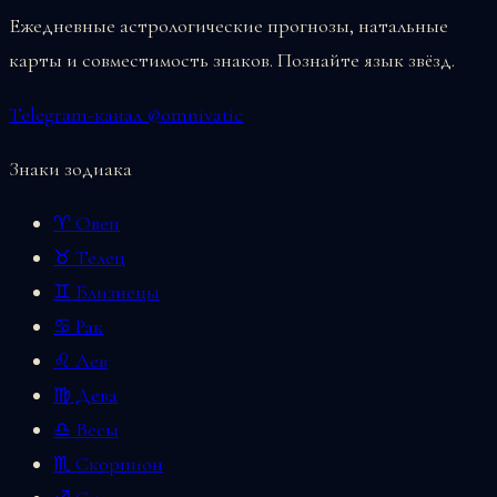
Ежедневные астрологические прогнозы, натальные
карты и совместимость знаков. Познайте язык звёзд.
Telegram-канал @omnivatic
Знаки зодиака
♈ Овен
♉ Телец
♊ Близнецы
♋ Рак
♌ Лев
♍ Дева
♎ Весы
♏ Скорпион