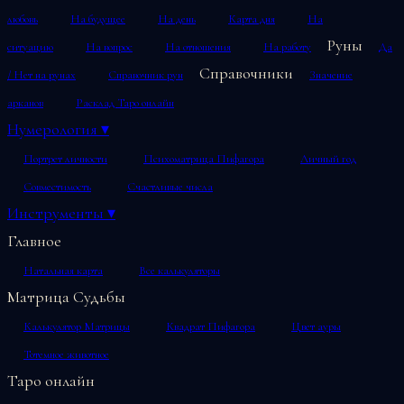
любовь
На будущее
На день
Карта дня
На
Руны
ситуацию
На вопрос
На отношения
На работу
Да
Справочники
/ Нет на рунах
Справочник рун
Значение
арканов
Расклад Таро онлайн
Нумерология
▾
Портрет личности
Психоматрица Пифагора
Личный год
Совместимость
Счастливые числа
Инструменты
▾
Главное
Натальная карта
Все калькуляторы
Матрица Судьбы
Калькулятор Матрицы
Квадрат Пифагора
Цвет ауры
Тотемное животное
Таро онлайн