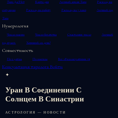
Таро Да/Нет
Карта дня
Личный аркан Таро
Расклад на
ситуацию
Расклад на работу
Расклад на 7 чакр
Личный год
Таро
Нумерология
Число имени
Число богатства
Счастливое число
Личный
год нумер.
Хороший ли день?
Совместимость
По 2 датам
По именам
Все 18 калькуляторов →
Консультация таролога
Войти
✦
Уран В Соединении С
Солнцем В Синастрии
АСТРОЛОГИЯ — НОВОСТИ