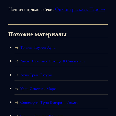
Начните прямо сейчас:
Онлайн расклад Таро →
Похожие материалы
Тригон Плутон Луна
Лилит Секстиль Солнце В Синастрии
Луна Трин Сатурн
Уран Секстиль Марс
Синастрия: Трин Венера — Лилит