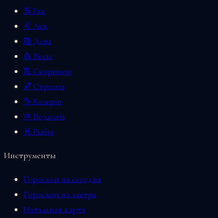
♋ Рак
♌ Лев
♍ Дева
♎ Весы
♏ Скорпион
♐ Стрелец
♑ Козерог
♒ Водолей
♓ Рыбы
Инструменты
Гороскоп на сегодня
Гороскоп на завтра
Натальная карта