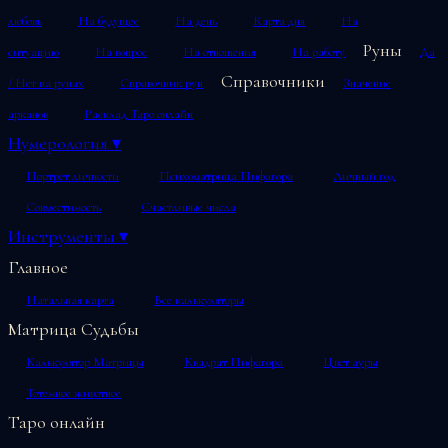
любовь
На будущее
На день
Карта дня
На
Руны
ситуацию
На вопрос
На отношения
На работу
Да
Справочники
/ Нет на рунах
Справочник рун
Значение
арканов
Расклад Таро онлайн
Нумерология
▾
Портрет личности
Психоматрица Пифагора
Личный год
Совместимость
Счастливые числа
Инструменты
▾
Главное
Натальная карта
Все калькуляторы
Матрица Судьбы
Калькулятор Матрицы
Квадрат Пифагора
Цвет ауры
Тотемное животное
Таро онлайн