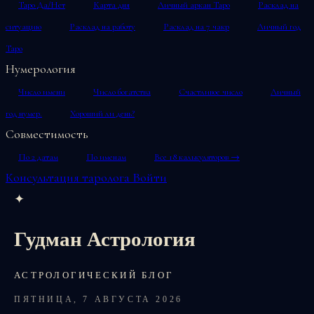
Таро Да/Нет
Карта дня
Личный аркан Таро
Расклад на
ситуацию
Расклад на работу
Расклад на 7 чакр
Личный год
Таро
Нумерология
Число имени
Число богатства
Счастливое число
Личный
год нумер.
Хороший ли день?
Совместимость
По 2 датам
По именам
Все 18 калькуляторов →
Консультация таролога
Войти
✦
Гудман Астрология
АСТРОЛОГИЧЕСКИЙ БЛОГ
ПЯТНИЦА, 7 АВГУСТА 2026