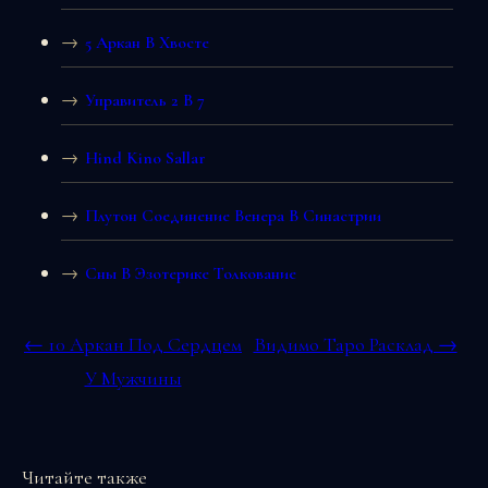
5 Аркан В Хвосте
Управитель 2 В 7
Hind Kino Sallar
Плутон Соединение Венера В Синастрии
Сны В Эзотерике Толкование
← 10 Аркан Под Сердцем
Видимо Таро Расклад →
У Мужчины
Читайте также