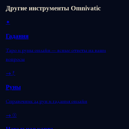
Другие инструменты Omnivatic
✦
Гадания
Таро и руны онлайн — ясные ответы на ваши
вопросы
→
ᚠ
Руны
Справочник 24 рун и гадания онлайн
→
☉