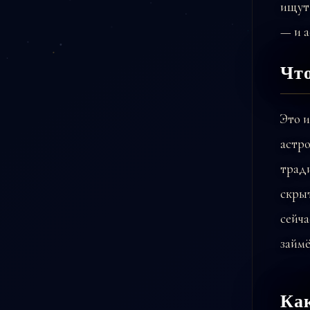
ищут
— и а
Чт
Это и
астро
тради
скрыт
сейч
займё
Как