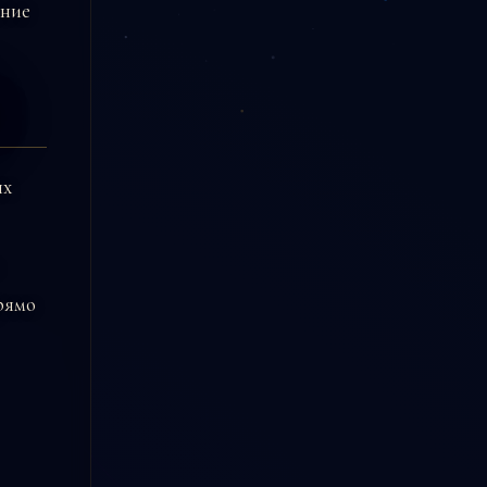
ение
ых
рямо