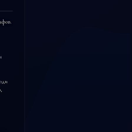
ифов.
и
люди
,