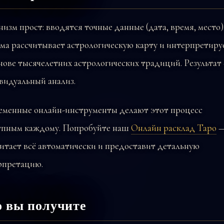
изм прост: вводятся точные данные (дата, время, место)
ма рассчитывает астрологическую карту и интерпретиру
нове тысячелетних астрологических традиций. Результат
видуальный анализ.
еменные онлайн-инструменты делают этот процесс
упным каждому. Попробуйте наш
Онлайн расклад Таро
—
итает всё автоматически и предоставит детальную
рпретацию.
о вы получите