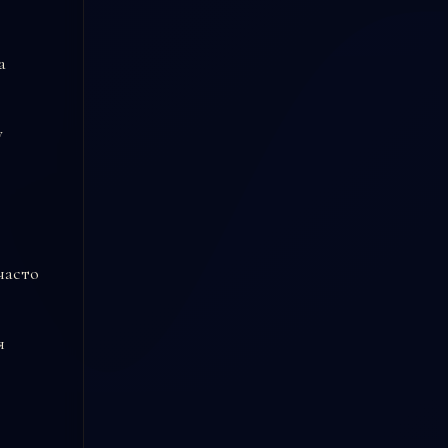
а
у
часто
я