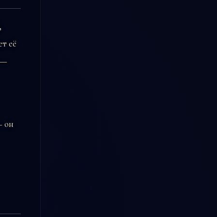
,
ет её
 —
 он