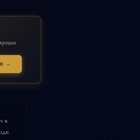
страции
Н →
с к
люди