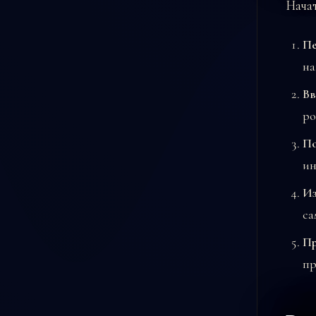
Начат
Пе
на
Вв
ро
По
ин
Из
са
Пр
пр