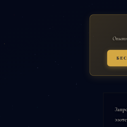
Опытны
БЕ
Запр
эзот