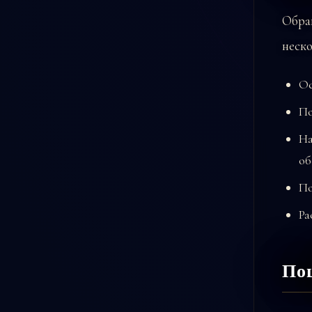
Обра
неск
Ос
По
На
об
По
Ра
Пош