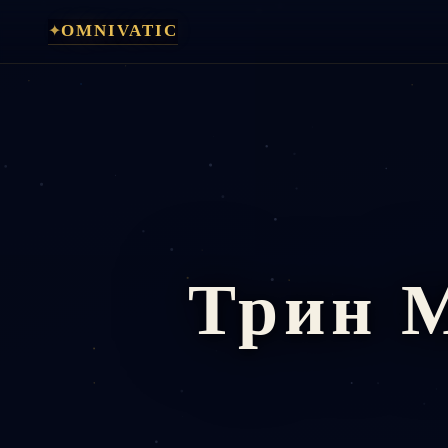
Перейти
✦
OMNIVATIC
к
содержимому
Трин 