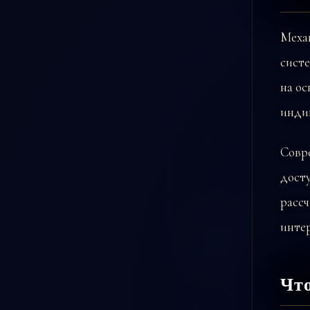
Механ
систе
на ос
инди
Совр
дост
рассч
инте
Чт