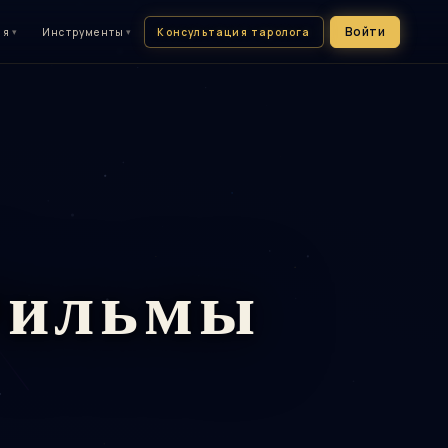
Войти
Консультация таролога
ия
▾
Инструменты
▾
Фильмы