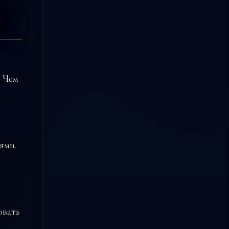
. Чем
ями.
овать