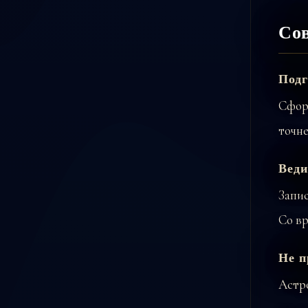
Сов
Подг
Сфор
точне
Веди
Запис
Со в
Не п
Астро