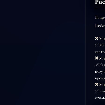
Ра
Вокр
Разбе
❌ Миф
✅ Мат
часто
❌ Миф
✅ Ка
получ
время
❌ Миф
✅ Он
столь