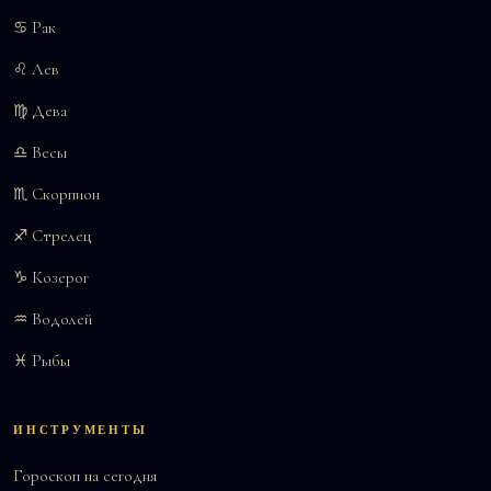
♋ Рак
♌ Лев
♍ Дева
♎ Весы
♏ Скорпион
♐ Стрелец
♑ Козерог
♒ Водолей
♓ Рыбы
ИНСТРУМЕНТЫ
Гороскоп на сегодня