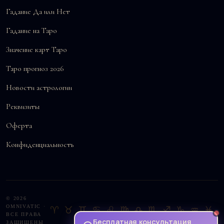
Гадание Да или Нет
Гадание на Таро
Значение карт Таро
Таро прогноз 2026
Новости астрологии
Реквизиты
Оферта
Конфиденциальность
© 2026
OMNIVATIC ·
♈♉♊♋♌♍♎♏♐♑♒♓
ВСЕ ПРАВА
Бесплатная консультация
ЗАЩИЩЕНЫ