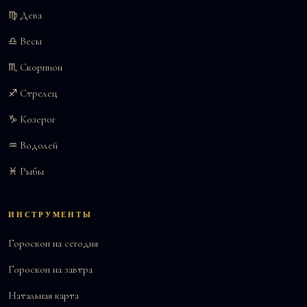
♍ Дева
♎ Весы
♏ Скорпион
♐ Стрелец
♑ Козерог
♒ Водолей
♓ Рыбы
ИНСТРУМЕНТЫ
Гороскоп на сегодня
Гороскоп на завтра
Натальная карта