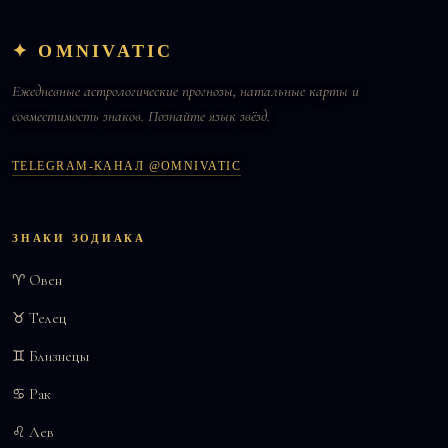
✦ OMNIVATIC
Ежедневные астрологические прогнозы, натальные карты и
совместимость знаков. Познайте язык звёзд.
TELEGRAM-КАНАЛ @OMNIVATIC
ЗНАКИ ЗОДИАКА
♈ Овен
♉ Телец
♊ Близнецы
♋ Рак
♌ Лев