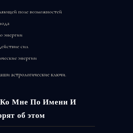
ляющей поле возможностей
иода
о энергии
ействие сил
ические энергии
 ваши астрологические ключи.
Ко Мне По Имени И
орят об этом