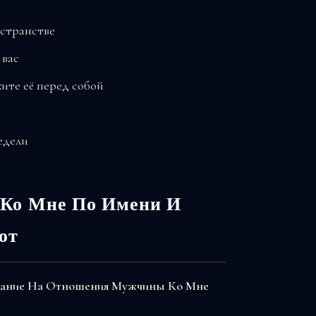
остранстве
 вас
ите её перед собой
едели
Ко Мне По Имени И
ют
Гадание На Отношения Мужчины Ко Мне