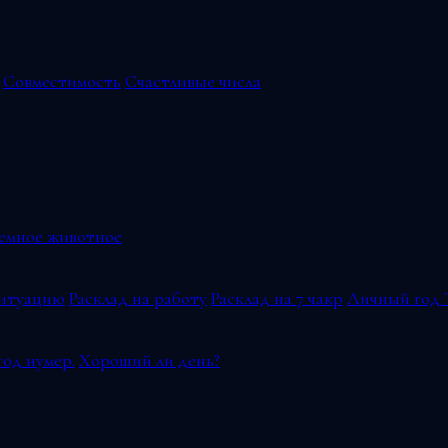
Совместимость
Счастливые числа
емное животное
ситуацию
Расклад на работу
Расклад на 7 чакр
Личный год 
од нумер.
Хороший ли день?