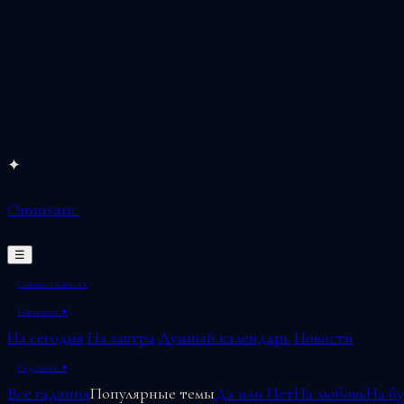
Перейти
✦
к
Omnivatic
содержимому
☰
Совместимость
Гороскоп
▾
На сегодня
На завтра
Лунный календарь
Новости
Гадания
▾
Все гадания
Популярные темы
Да или Нет
На любовь
На б