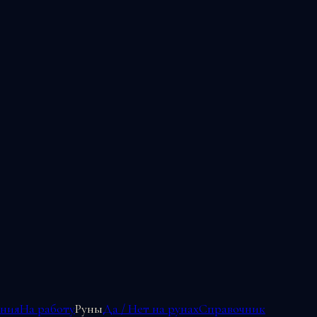
ения
На работу
Руны
Да / Нет на рунах
Справочник