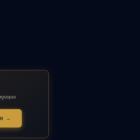
страции
Н →