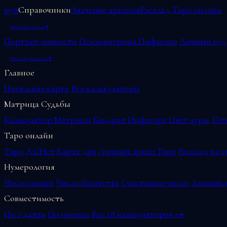
рун
Справочники
Значение арканов
Расклад Таро онлайн
Нумерология
▾
Портрет личности
Психоматрица Пифагора
Личный год
Инструменты
▾
Главное
Натальная карта
Все калькуляторы
Матрица Судьбы
Калькулятор Матрицы
Квадрат Пифагора
Цвет ауры
Тот
Таро онлайн
Таро Да/Нет
Карта дня
Личный аркан Таро
Расклад на 
Нумерология
Число имени
Число богатства
Счастливое число
Личный г
Совместимость
По 2 датам
По именам
Все 18 калькуляторов →