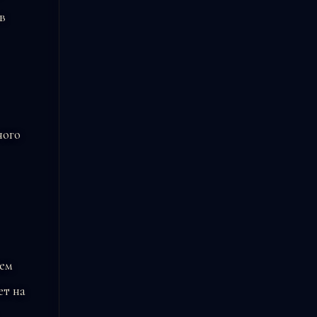
в
ного
ием
ет на