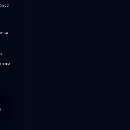
олее
ека,
а
игам.
ы