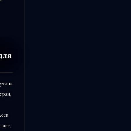
для
утона
Уран,
леев
чает,