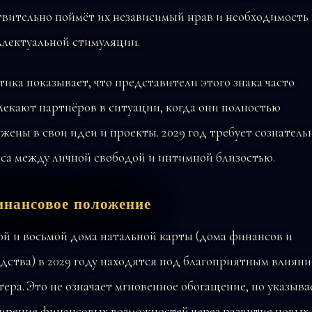
твительно поймёт их независимый нрав и необходимость 
ллектуальной стимуляции.
ика показывает, что представители этого знака часто
екают партнёров в ситуации, когда они полностью
жены в свои идеи и проекты. 2029 год требует сознатель
са между личной свободой и интимной близостью.
нансовое положение
й и восьмой дома натальной карты (дома финансов и
дства) в 2029 году находятся под благоприятным влиян
ра. Это не означает мгновенное обогащение, но указыва
ирение финансовых возможностей через развитие новых