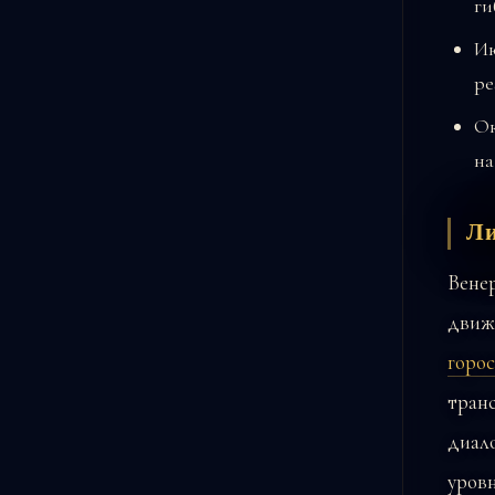
ги
Ию
ре
Ок
на
Ли
Венер
движе
горо
транс
диало
уровн