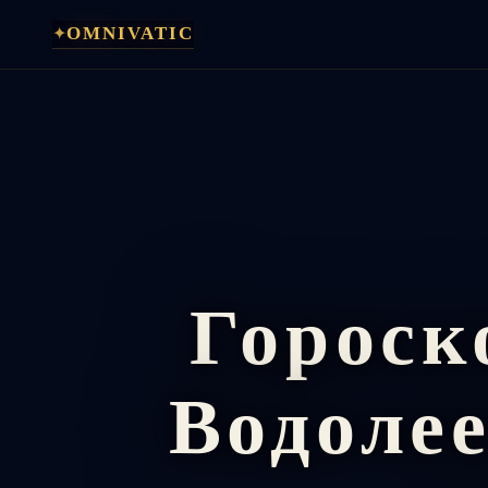
Перейти
✦
OMNIVATIC
к
содержимому
Гороск
Водолее