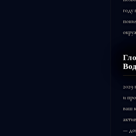
году
поним
окру
Гло
Вод
2029
и пр
ваш к
акти
— дом