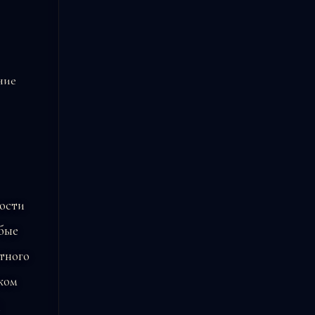
ние
ности
бые
тного
ком
й