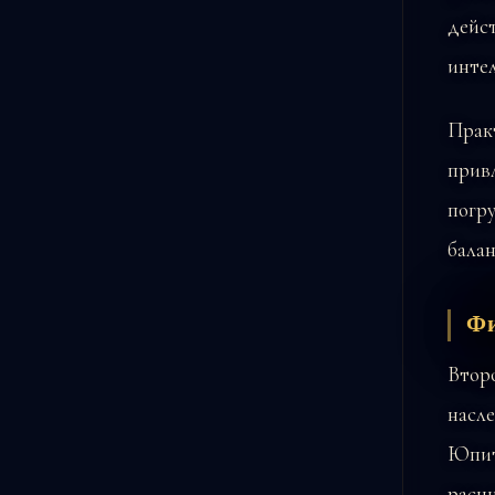
дейс
инте
Практ
привл
погру
балан
Фи
Второ
насле
Юпите
расш