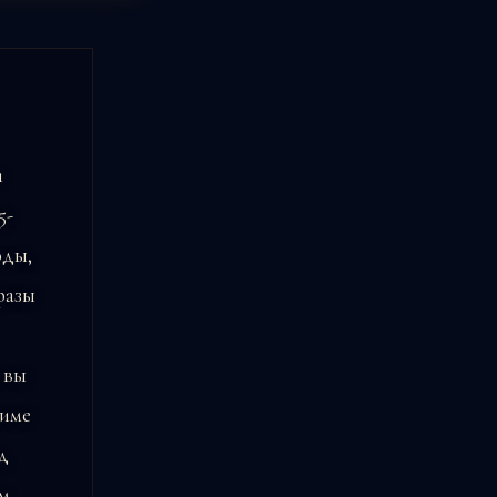
и
5-
оды,
фазы
вы
жиме
д
ом