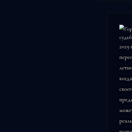
2029
перео
летни
когд
своег
предс
може
реаль
позво