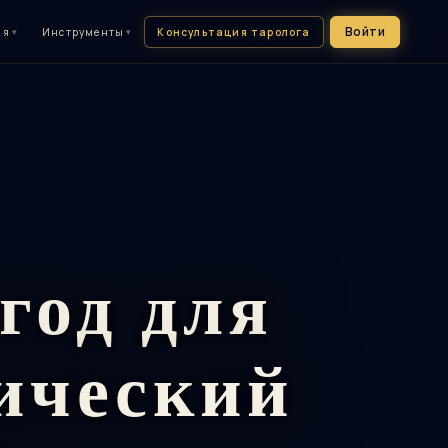
Войти
Консультация таролога
ия
▾
Инструменты
▾
год для
гический