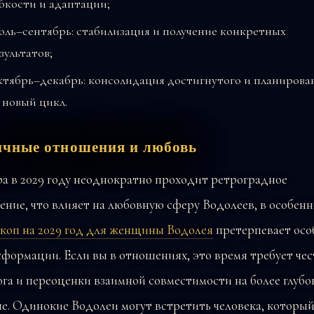
бкости и адаптации;
ль–сентябрь: стабилизация и получение конкретных
зультатов;
тябрь–декабрь: консолидация достигнутого и планирова
 новый цикл.
чные отношения и любовь
а в 2029 году неоднократно проходит ретроградное
ние, что влияет на любовную сферу Водолеев, в особен
скоп на 2029 год для женщины Водолея
претерпевает осо
формации. Если вы в отношениях, это время требует чес
га и переоценки взаимной совместимости на более глубо
е. Одинокие Водолеи могут встретить человека, которы