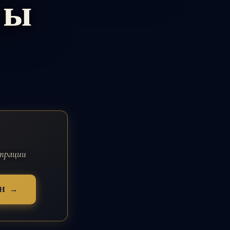
бы
страции
Н →