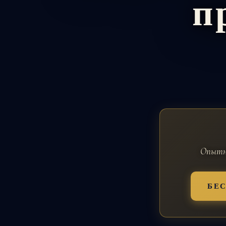
п
Опытны
БЕ