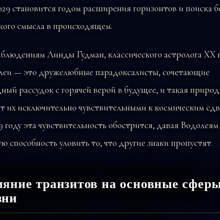
029 становится годом расширения горизонтов и поиска б
кого смысла в происходящем.
блюдениям Линды Гудман, классического астролога XX в
леи — это дружелюбные парадоксалисты, сочетающие
ный рассудок с горячей верой в будущее, и такая природ
т их исключительно чувствительными к космическим сдв
9 году эта чувствительность обострится, давая Водолеям
ю способность уловить то, что другие знаки пропустят.
яние транзитов на основные сфер
зни