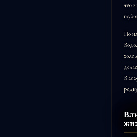
что 2
глубо
По на
Водо
холод
делае
В 202
редку
Вли
жи