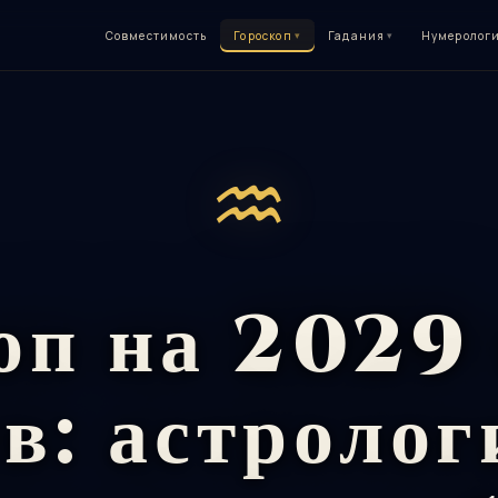
Совместимость
Гороскоп
▾
Гадания
▾
Нумеролог
♒
оп на 2029 
в: астроло