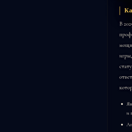
Ка
В 202
проф
мощну
игры,
стату
ответ
котор
Ян
и 
Ап