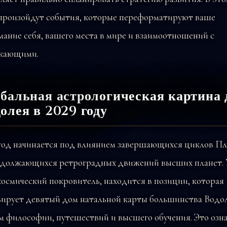
 произойдут события, которые переформатируют ваше
ание себя, вашего места в мире и взаимоотношений с
жающими.
бальная астрологическая картина 
олея в 2029 году
 год начинается под влиянием завершающихся циклов Пл
одолжающихся ретроградных движений высших планет. 
осмический покровитель, находится в позиции, которая
вирует девятый дом натальной карты большинства Водо
 философии, путешествий и высшего обучения. Это озна