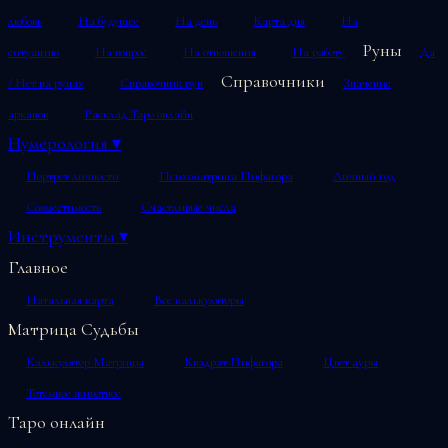
любовь
На будущее
На день
Карта дня
На
Руны
ситуацию
На вопрос
На отношения
На работу
Да
Справочники
/ Нет на рунах
Справочник рун
Значение
арканов
Расклад Таро онлайн
Нумерология
▾
Портрет личности
Психоматрица Пифагора
Личный год
Совместимость
Счастливые числа
Инструменты
▾
Главное
Натальная карта
Все калькуляторы
Матрица Судьбы
Калькулятор Матрицы
Квадрат Пифагора
Цвет ауры
Тотемное животное
Таро онлайн