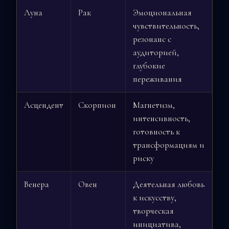
Луна
Рак
Эмоциональная
чувствительность,
резонанс с
аудиторией,
глубокие
переживания
Асцендент
Скорпион
Магнетизм,
интенсивность,
готовность к
трансформациям и
риску
Венера
Овен
Деятельная любовь
к искусству,
творческая
инициатива,