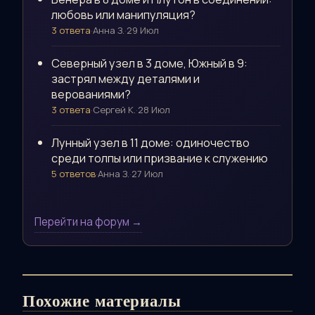
любовь или манипуляция?
3 ответа
·
Анна З.
·
29 Июл
Северный узел в 3 доме, Южный в 9:
застрял между деталями и
верованиями?
3 ответа
·
Сергей К.
·
28 Июл
Лунный узел в 11 доме: одиночество
среди толпы или призвание к служению
5 ответов
·
Анна З.
·
27 Июл
Перейти на форум →
Похожие материалы