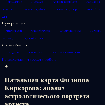
Таро Да/Нет
Карта дня
Личный аркан Таро
Расклад на
ситуацию
Расклад на работу
Расклад на 7 чакр
Личный год
Таро
Нумерология
Число имени
Число богатства
Счастливое число
Личный
год нумер.
Хороший ли день?
Совместимость
По 2 датам
По именам
Все 18 калькуляторов →
Консультация таролога
Войти
✦
Натальная карта Филиппа
Киркорова: анализ
астрологического портрета
артиста