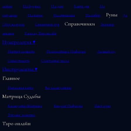
любовь
На будущее
На день
Карта дня
На
Руны
ситуацию
На вопрос
На отношения
На работу
Да
Справочники
/ Нет на рунах
Справочник рун
Значение
арканов
Расклад Таро онлайн
Нумерология
▾
Портрет личности
Психоматрица Пифагора
Личный год
Совместимость
Счастливые числа
Инструменты
▾
Главное
Натальная карта
Все калькуляторы
Матрица Судьбы
Калькулятор Матрицы
Квадрат Пифагора
Цвет ауры
Тотемное животное
Таро онлайн