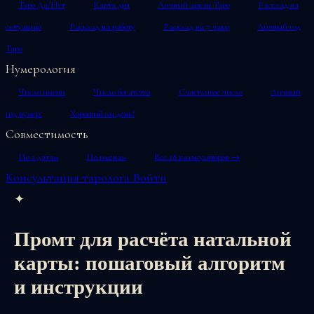
Таро Да/Нет
Карта дня
Личный аркан Таро
Расклад на
ситуацию
Расклад на работу
Расклад на 7 чакр
Личный год
Таро
Нумерология
Число имени
Число богатства
Счастливое число
Личный
год нумер.
Хороший ли день?
Совместимость
По 2 датам
По именам
Все 18 калькуляторов →
Консультация таролога
Войти
✦
Промт для расчёта натальной
карты: пошаговый алгоритм
и инструкции