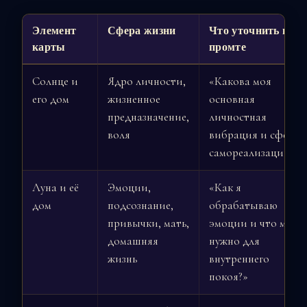
Элемент
Сфера жизни
Что уточнить в
карты
промте
Солнце и
Ядро личности,
«Какова моя
его дом
жизненное
основная
предназначение,
личностная
воля
вибрация и сфера
самореализации?»
Луна и её
Эмоции,
«Как я
дом
подсознание,
обрабатываю
привычки, мать,
эмоции и что мне
домашняя
нужно для
жизнь
внутреннего
покоя?»