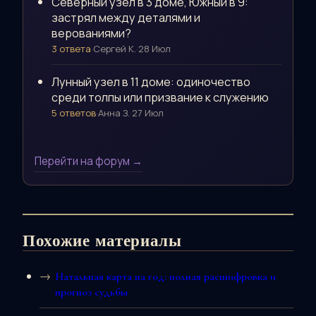
Северный узел в 3 доме, Южный в 9:
застрял между деталями и
верованиями?
3 ответа
·
Сергей К.
·
28 Июл
Лунный узел в 11 доме: одиночество
среди толпы или призвание к служению
5 ответов
·
Анна З.
·
27 Июл
Перейти на форум →
Похожие материалы
Натальная карта на год: полная расшифровка и
прогноз судьбы