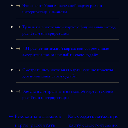
Что значит Уран в натальной карте: роль и
интерпретация планеты
Транзиты в натальной карте: официальный метод
расчёта и интерпретация
ИИ расчет натальной карты: как современные
алгоритмы помогают найти свою судьбу
Смотреть шоу натальная карта: лучшие проекты
для понимания своей судьбы
Замена цепи транзит в натальной карте: техника
расчёта и интерпретация
← Релокация натальной
Как создать натальную
карты: рассчитать
карту самостоятельно: