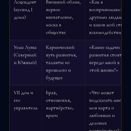
Асцендент
Внешний облик,
«Как я
(куспид I
первое
воспринимаюсь
дома)
впечатление,
другими людьми
маска в
и каков мой стиль
обществе
взаимодействия?»
Узлы Луны
Кармический
«Какие задачи
(Северный
путь развития,
развития стоят
и Южный)
таланты из
передо мной в
прошлого и
этой жизни?»
будущее
VII дом и
Брак,
«Что может
его
отношения,
подсказать мне
управитель
партнёрство,
моя карта о
враги
любовных и
деловых
партнёрствах?»