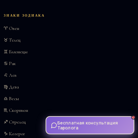
ЗНАКИ ЗОДИАКА
♈ Овен
♉ Телец
♊ Близнецы
♋ Рак
♌ Лев
♍ Дева
♎ Весы
♏ Скорпион
♐ Стрелец
Бесплатная консультация
Таролога
♑ Козерог