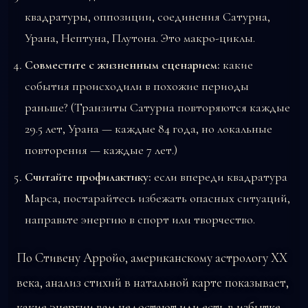
квадратуры, оппозиции, соединения Сатурна,
Урана, Нептуна, Плутона. Это макро-циклы.
Совместите с жизненным сценарием:
какие
события происходили в похожие периоды
раньше? (Транзиты Сатурна повторяются каждые
29.5 лет, Урана — каждые 84 года, но локальные
повторения — каждые 7 лет.)
Считайте профилактику:
если впереди квадратура
Марса, постарайтесь избежать опасных ситуаций,
направьте энергию в спорт или творчество.
По Стивену Арройо, американскому астрологу XX
века, анализ стихий в натальной карте показывает,
какие энергии вам недостают или есть в избытке.