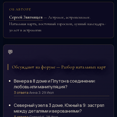
ОБ АВТОРЕ
Сергей Звягинцев
— Астролог, астропсихолог.
Натальная карта, восточный гороскоп, лунный календарь ·
30 лет в астрологии
💬
Обсуждают на форуме — Разбор натальных карт
Венера в 8 доме и Плутон в соединении:
любовь или манипуляция?
3 ответа
·
Анна З.
·
29 Июл
Северный узел в 3 доме, Южный в 9: застрял
между деталями и верованиями?
3 ответа
·
Сергей К.
·
28 Июл