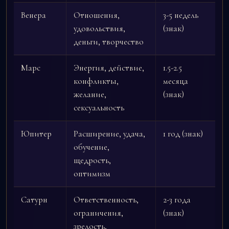
Венера
Отношения,
3-5 недель
удовольствия,
(знак)
деньги, творчество
Марс
Энергия, действие,
1.5-2.5
конфликты,
месяца
желание,
(знак)
сексуальность
Юпитер
Расширение, удача,
1 год (знак)
обучение,
щедрость,
оптимизм
Сатурн
Ответственность,
2-3 года
ограничения,
(знак)
зрелость,