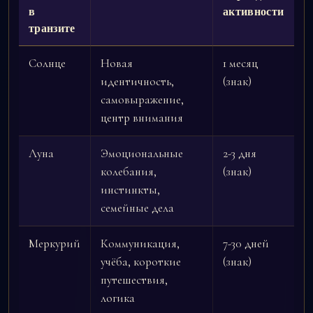
в
активности
транзите
Солнце
Новая
1 месяц
идентичность,
(знак)
самовыражение,
центр внимания
Луна
Эмоциональные
2-3 дня
колебания,
(знак)
инстинкты,
семейные дела
Меркурий
Коммуникация,
7-30 дней
учёба, короткие
(знак)
путешествия,
логика