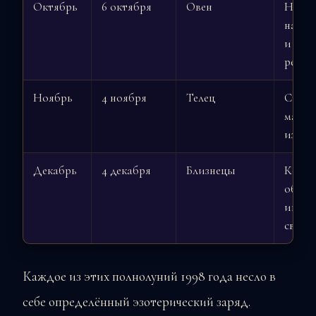
Октябрь
6 октября
Овен
Новы
начин
и
решит
Ноябрь
4 ноября
Телец
Стаби
матер
изоби
Декабрь
4 декабря
Близнецы
Комму
обмен
инфор
связи
Каждое из этих полнолуний 1998 года несло в
себе определённый эзотерический заряд.