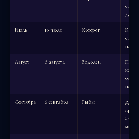
созна
духов
Июль
10 июля
Козерог
Карма,
струк
измен
Август
8 августа
Водолей
Прозр
неож
откро
инно
Сентябрь
6 сентября
Рыбы
Духов
прозр
эмпат
мисти