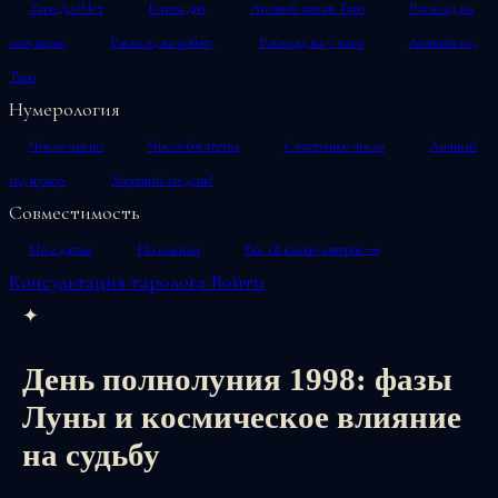
Таро Да/Нет
Карта дня
Личный аркан Таро
Расклад на
ситуацию
Расклад на работу
Расклад на 7 чакр
Личный год
Таро
Нумерология
Число имени
Число богатства
Счастливое число
Личный
год нумер.
Хороший ли день?
Совместимость
По 2 датам
По именам
Все 18 калькуляторов →
Консультация таролога
Войти
✦
День полнолуния 1998: фазы
Луны и космическое влияние
на судьбу