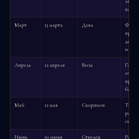
лидер
качес
Март
13 марта
Дева
Фокус
практ
делах,
и ана
Апрель
12 апреля
Весы
Гармо
отнош
право
балан
Май
12 мая
Скорпион
Транс
раскр
скрыт
Июнь
10 июня
Стрелец
Расши