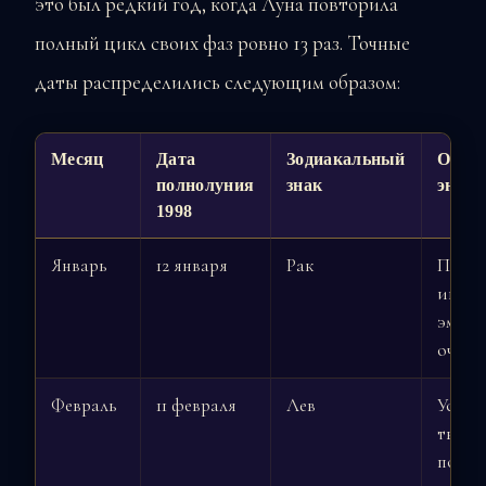
это был редкий год, когда Луна повторила
полный цикл своих фаз ровно 13 раз. Точные
даты распределились следующим образом:
Месяц
Дата
Зодиакальный
Особе
полнолуния
знак
энерг
1998
Январь
12 января
Рак
Пробу
интуи
эмоци
очист
Февраль
11 февраля
Лев
Усиле
творч
потен