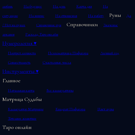
любовь
На будущее
На день
Карта дня
На
Руны
ситуацию
На вопрос
На отношения
На работу
Да
Справочники
/ Нет на рунах
Справочник рун
Значение
арканов
Расклад Таро онлайн
Нумерология
▾
Портрет личности
Психоматрица Пифагора
Личный год
Совместимость
Счастливые числа
Инструменты
▾
Главное
Натальная карта
Все калькуляторы
Матрица Судьбы
Калькулятор Матрицы
Квадрат Пифагора
Цвет ауры
Тотемное животное
Таро онлайн