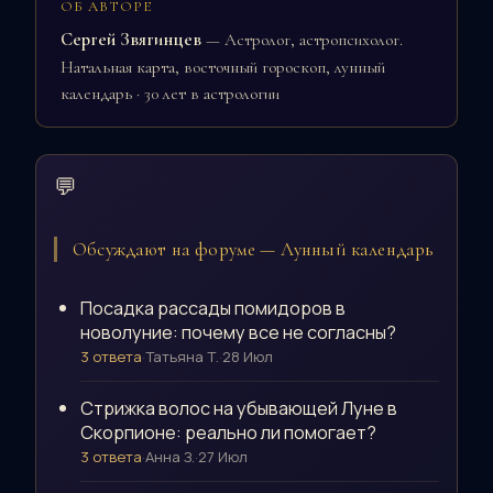
ОБ АВТОРЕ
Сергей Звягинцев
— Астролог, астропсихолог.
Натальная карта, восточный гороскоп, лунный
календарь · 30 лет в астрологии
💬
Обсуждают на форуме — Лунный календарь
Посадка рассады помидоров в
новолуние: почему все не согласны?
3 ответа
·
Татьяна Т.
·
28 Июл
Стрижка волос на убывающей Луне в
Скорпионе: реально ли помогает?
3 ответа
·
Анна З.
·
27 Июл