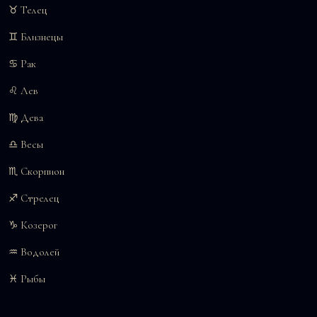
♉ Телец
♊ Близнецы
♋ Рак
♌ Лев
♍ Дева
♎ Весы
♏ Скорпион
♐ Стрелец
♑ Козерог
♒ Водолей
♓ Рыбы