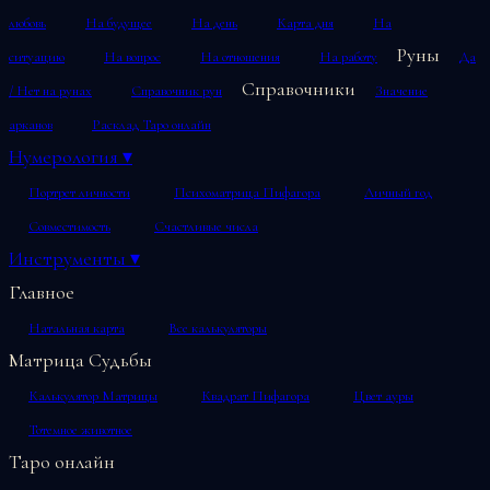
любовь
На будущее
На день
Карта дня
На
Руны
ситуацию
На вопрос
На отношения
На работу
Да
Справочники
/ Нет на рунах
Справочник рун
Значение
арканов
Расклад Таро онлайн
Нумерология
▾
Портрет личности
Психоматрица Пифагора
Личный год
Совместимость
Счастливые числа
Инструменты
▾
Главное
Натальная карта
Все калькуляторы
Матрица Судьбы
Калькулятор Матрицы
Квадрат Пифагора
Цвет ауры
Тотемное животное
Таро онлайн