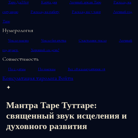
Таро Да/Нет
Карта дня
Личный аркан Таро
Расклад на
ситуацию
Расклад на работу
Расклад на 7 чакр
Личный год
Таро
Нумерология
Число имени
Число богатства
Счастливое число
Личный
год нумер.
Хороший ли день?
Совместимость
По 2 датам
По именам
Все 18 калькуляторов →
Консультация таролога
Войти
✦
Мантра Таре Туттаре:
священный звук исцеления и
духовного развития