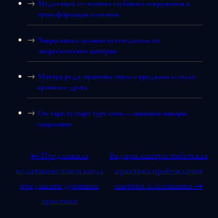
Медитация 21: техника глубокого погружения и
трансформация сознания
Чакры книга: полный путеводитель по
энергетическим центрам
Мантра рода: практика связи с предками и силой
кровного древа
Ом таре туттаре туре соха — значение мантры
исцеления
← Предложила
Ваджра мантра: тибетская
медитацию: как и когда
практика пробуждения
предлагать духовные
энергии и осознания →
практики