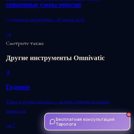
священные узоры энергии
Духовные практики · 28 июля 2026
→
Смотрите также
Другие инструменты Omnivatic
✦
Гадания
Таро и руны онлайн — ясные ответы на ваши
вопросы
Бесплатная консультация
Таролога
→
ᚠ