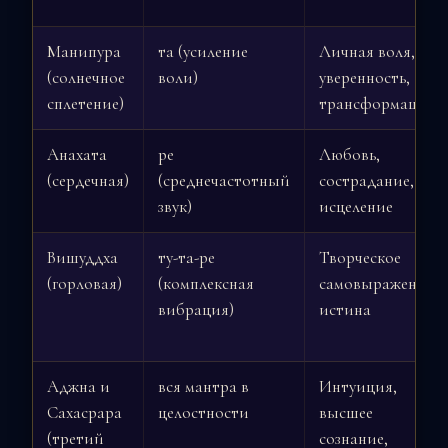
Манипура
та (усиление
Личная воля,
(солнечное
воли)
уверенность,
сплетение)
трансформация
Анахата
ре
Любовь,
(сердечная)
(среднечастотный
сострадание,
звук)
исцеление
Вишуддха
ту-та-ре
Творческое
(горловая)
(комплексная
самовыражение,
вибрация)
истина
Аджна и
вся мантра в
Интуиция,
Сахасрара
целостности
высшее
(третий
сознание,