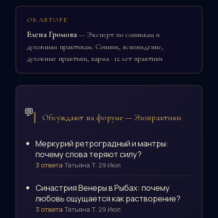
ОБ АВТОРЕ
Елена Громова
— Эксперт по сонникам и
духовным практикам. Сонник, ясновидение,
духовные практики, карма · 12 лет практики
💬
Обсуждают на форуме — Эзопрактики
Меркурий ретроградный и мантры:
почему слова теряют силу?
3 ответа
·
Татьяна Т.
·
29 Июл
Синастрия Венеры в Рыбах: почему
любовь ощущается как растворение?
3 ответа
·
Татьяна Т.
·
29 Июл