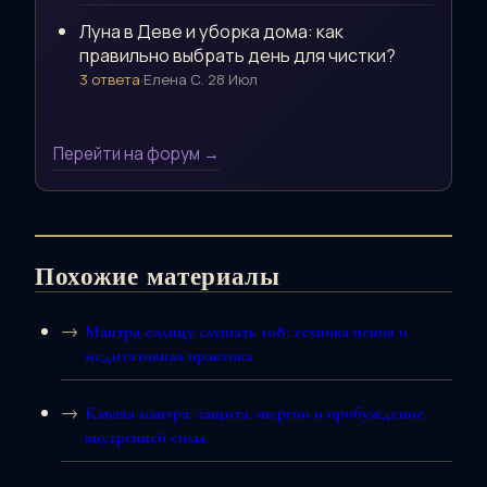
Луна в Деве и уборка дома: как
правильно выбрать день для чистки?
3 ответа
·
Елена С.
·
28 Июл
Перейти на форум →
Похожие материалы
Мантра солнцу слушать 108: техника пения и
медитативная практика
Кавача мантра: защита энергии и пробуждение
внутренней силы