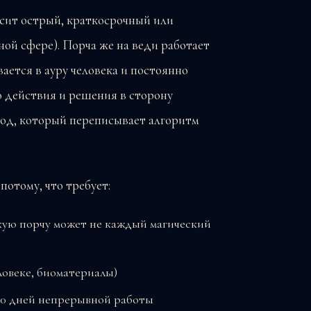
осит острый, краткосрочный или
ной сфере). Порча же на веди работает
ается в ауру человека и постоянно
о действия и решения в сторону
код, который переписывает алгоритм
отому, что требует:
кую порчу может не каждый магический
ловеке, биоматериалы)
 40 дней непрерывной работы