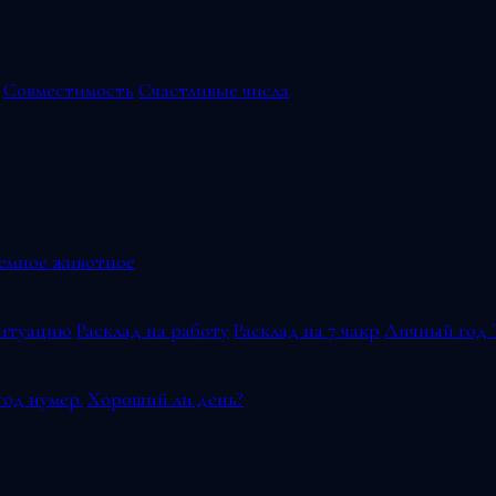
Совместимость
Счастливые числа
емное животное
ситуацию
Расклад на работу
Расклад на 7 чакр
Личный год 
од нумер.
Хороший ли день?