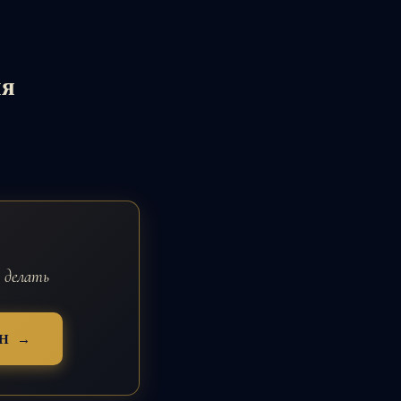
ия
 делать
Н →