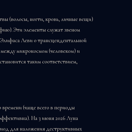
ы (волосы, ногти, кровь, личные вещи)
фию). Эти элементы служат звеном
ю Элифаса Леви о трансцендентальной
я между микрокосмом (человеком) и
становится таким соответствием,
 времени (чаще всего в периоды
ффективна). На 3 июня 2026 Луна
риод для наложения деструктивных