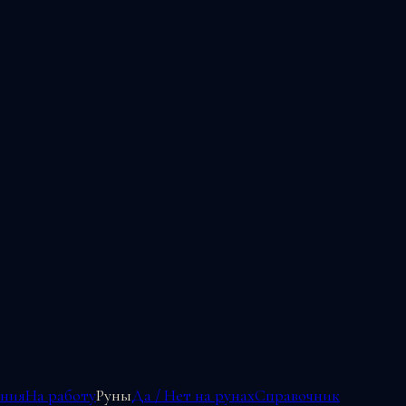
ения
На работу
Руны
Да / Нет на рунах
Справочник