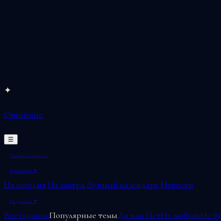
Перейти
✦
к
Omnivatic
содержимому
☰
Совместимость
Гороскоп
▾
На сегодня
На завтра
Лунный календарь
Новости
Гадания
▾
Все гадания
Популярные темы
Да или Нет
На любовь
На б