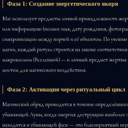
Фаза 1: Создание энергетического якоря
Маг использует предметы личной принадлежности жертв
или информацию (полное имя, дату рождения, фотогра
синхронизации между порчей и её объектом. По учени
магии, каждый ритуал строится на законе соответстви
макрокосмом (Вселенной) — и личный предмет жертвы 
мостом для магического воздействия.
Фаза 2: Активация через ритуальный цикл
Магический обряд проводится в течение определённого
убывающей Луны, когда энергия деструкции наиболее э
находится в убывающей фазе — это благоприятный пе