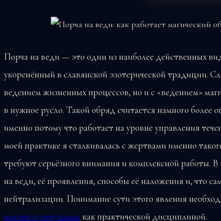
Порча на веди — это один из наиболее действенных вид
укоренённый в славянской эзотерической традиции. Сло
ведением жизненных процессов, но и с «ведением» маг
в нужное русло. Такой обряд считается намного более о
именно потому что работает на уровне управления тече
моей практике я сталкивалась с жертвами именно таког
требуют серьёзного внимания и комплексной работы. В 
на веди, её проявления, способы её наложения и, что с
нейтрализации. Понимание сути этого явления необход
магией и ритуалами
как практической дисциплиной.