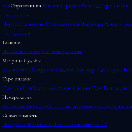
рун
Справочники
Значение арканов
Расклад Таро онлайн
Нумерология
▾
Портрет личности
Психоматрица Пифагора
Личный год
Инструменты
▾
Главное
Натальная карта
Все калькуляторы
Матрица Судьбы
Калькулятор Матрицы
Квадрат Пифагора
Цвет ауры
Тот
Таро онлайн
Таро Да/Нет
Карта дня
Личный аркан Таро
Расклад на 
Нумерология
Число имени
Число богатства
Счастливое число
Личный г
Совместимость
По 2 датам
По именам
Все 18 калькуляторов →