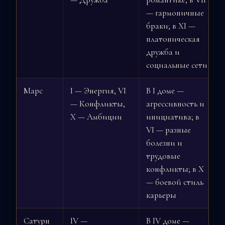
— гармоничные
браки; в XI —
платоническая
дружба и
социальные сети
Марс
I — Энергия, VI
В I доме —
— Конфликты,
агрессивность и
X — Амбиции
инициатива; в
VI — разные
болезни и
трудовые
конфликты; в X
— боевой стиль
карьеры
Сатурн
IV —
В IV доме —