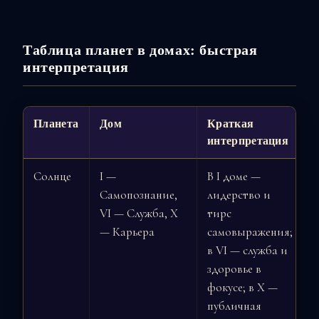
Таблица планет в домах: быстрая
интерпретация
Планета
Дом
Краткая
интерпретация
Солнце
I —
В I доме —
Самопознание,
лидерство и
VI — Служба, X
тирс
— Карьера
самовыражения;
в VI — служба и
здоровье в
фокусе; в X —
публичная