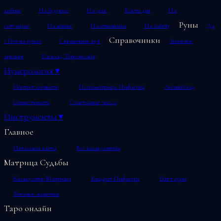
любовь
На будущее
На день
Карта дня
На
Руны
ситуацию
На вопрос
На отношения
На работу
Да
Справочники
/ Нет на рунах
Справочник рун
Значение
арканов
Расклад Таро онлайн
Нумерология
▾
Портрет личности
Психоматрица Пифагора
Личный год
Совместимость
Счастливые числа
Инструменты
▾
Главное
Натальная карта
Все калькуляторы
Матрица Судьбы
Калькулятор Матрицы
Квадрат Пифагора
Цвет ауры
Тотемное животное
Таро онлайн