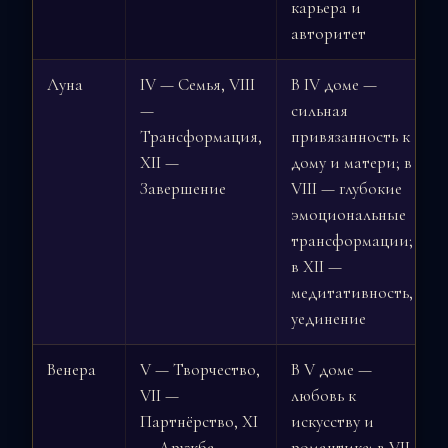
карьера и
авторитет
Луна
IV — Семья, VIII
В IV доме —
—
сильная
Трансформация,
привязанность к
XII —
дому и матери; в
Завершение
VIII — глубокие
эмоциональные
трансформации;
в XII —
медитативность,
уединение
Венера
V — Творчество,
В V доме —
VII —
любовь к
Партнёрство, XI
искусству и
— Дружба
романтике; в VII