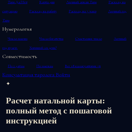
Таро Да/Нет
Карта дня
Личный аркан Таро
Расклад на
ситуацию
Расклад на работу
Расклад на 7 чакр
Личный год
Таро
Нумерология
Число имени
Число богатства
Счастливое число
Личный
год нумер.
Хороший ли день?
Совместимость
По 2 датам
По именам
Все 18 калькуляторов →
Консультация таролога
Войти
✦
Расчет натальной карты:
полный метод с пошаговой
инструкцией