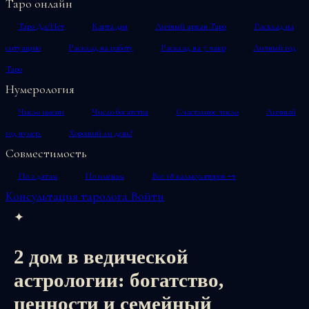
Таро онлайн
Таро Да/Нет
Карта дня
Личный аркан Таро
Расклад на
ситуацию
Расклад на работу
Расклад на 7 чакр
Личный год
Таро
Нумерология
Число имени
Число богатства
Счастливое число
Личный
год нумер.
Хороший ли день?
Совместимость
По 2 датам
По именам
Все 18 калькуляторов →
Консультация таролога
Войти
✦
2 дом в ведической
астрологии: богатство,
ценности и семейный