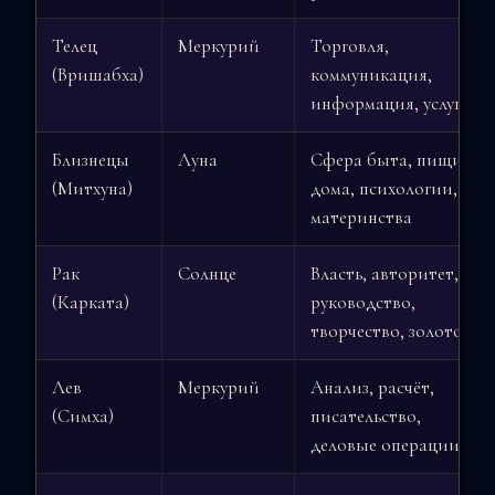
Телец
Меркурий
Торговля,
(Вришабха)
коммуникация,
информация, услуги
Близнецы
Луна
Сфера быта, пищи,
(Митхуна)
дома, психологии,
материнства
Рак
Солнце
Власть, авторитет,
(Карката)
руководство,
творчество, золото
Лев
Меркурий
Анализ, расчёт,
(Симха)
писательство,
деловые операции