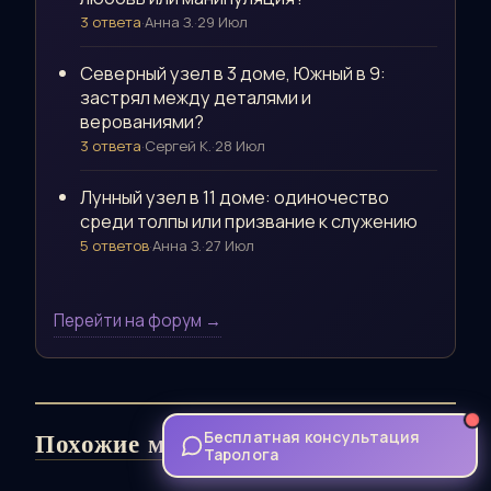
3 ответа
·
Анна З.
·
29 Июл
Северный узел в 3 доме, Южный в 9:
застрял между деталями и
верованиями?
3 ответа
·
Сергей К.
·
28 Июл
Лунный узел в 11 доме: одиночество
среди толпы или призвание к служению
5 ответов
·
Анна З.
·
27 Июл
Перейти на форум →
Бесплатная консультация
Похожие материалы
Таролога