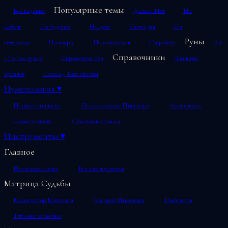
Популярные темы
Все гадания
Да или Нет
На
любовь
На будущее
На день
Карта дня
На
Руны
ситуацию
На вопрос
На отношения
На работу
Да
Справочники
/ Нет на рунах
Справочник рун
Значение
арканов
Расклад Таро онлайн
Нумерология
▾
Портрет личности
Психоматрица Пифагора
Личный год
Совместимость
Счастливые числа
Инструменты
▾
Главное
Натальная карта
Все калькуляторы
Матрица Судьбы
Калькулятор Матрицы
Квадрат Пифагора
Цвет ауры
Тотемное животное