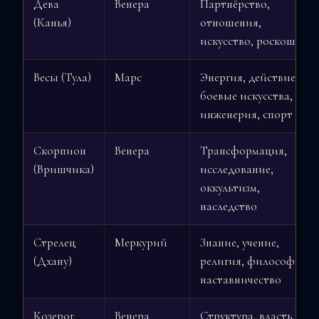
Дева
Венера
Партнёрство,
(Канья)
отношения,
искусство, роскошь
Весы (Тула)
Марс
Энергия, действие,
боевые искусства,
инженерия, спорт
Скорпион
Венера
Трансформация,
(Вришчика)
исследование,
оккультизм,
наследство
Стрелец
Меркурий
Знание, учение,
(Дхану)
религия, философия,
наставничество
Козерог
Венера
Структура, власть,