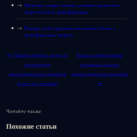
Практики соляра: техника духовного развития и
энергетической трансформации
Мантры Деви: практика поклонения богине и
трансформация энергии
← Чакры пробои: методы
Какого цвета чакры
раскрытия
человека: полная
энергетических центров
энергетическая палитра
через медитацию
→
Читайте также
Похожие статьи