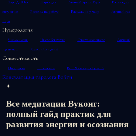
Таро Да/Нет
Карта дня
Личный аркан Таро
Расклад на
ситуацию
Расклад на работу
Расклад на 7 чакр
Личный год
Таро
Нумерология
Число имени
Число богатства
Счастливое число
Личный
год нумер.
Хороший ли день?
Совместимость
По 2 датам
По именам
Все 18 калькуляторов →
Консультация таролога
Войти
✦
Все медитации Вуконг:
полный гайд практик для
развития энергии и осознания