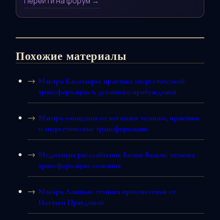
Перейти на форум →
Похожие материалы
Мантра Калачакры: практика энергетической
трансформации и духовного пробуждения
Мантра очищения от негатива: техники, практики
и энергетические трансформации
Медитация расслабления Елены Вальяк: техника
трансформации сознания
Мантра Лакшми: техника произнесения от
Натальи Правдиной