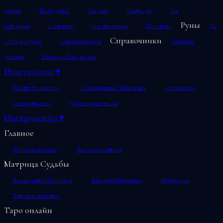
любовь
На будущее
На день
Карта дня
На
Руны
ситуацию
На вопрос
На отношения
На работу
Да
Справочники
/ Нет на рунах
Справочник рун
Значение
арканов
Расклад Таро онлайн
Нумерология
▾
Портрет личности
Психоматрица Пифагора
Личный год
Совместимость
Счастливые числа
Инструменты
▾
Главное
Натальная карта
Все калькуляторы
Матрица Судьбы
Калькулятор Матрицы
Квадрат Пифагора
Цвет ауры
Тотемное животное
Таро онлайн