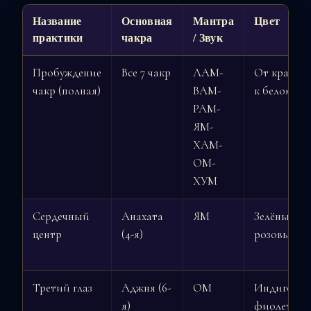
Название
Основная
Мантра
Цвет
практики
чакра
/ Звук
Пробуждение
Все 7 чакр
ЛАМ-
От красног
чакр (полная)
ВАМ-
к белому
РАМ-
ЯМ-
ХАМ-
ОМ-
ХУМ
Сердечный
Анахата
ЯМ
Зелёный,
центр
(4-я)
розовый
Третий глаз
Аджня (6-
ОМ
Индиго,
я)
фиолетов