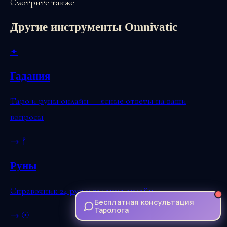
Смотрите также
Другие инструменты Omnivatic
✦
Гадания
Таро и руны онлайн — ясные ответы на ваши
вопросы
→
ᚠ
Руны
Справочник 24 рун и гадания онлайн
Бесплатная консультация
Таролога
→
☉