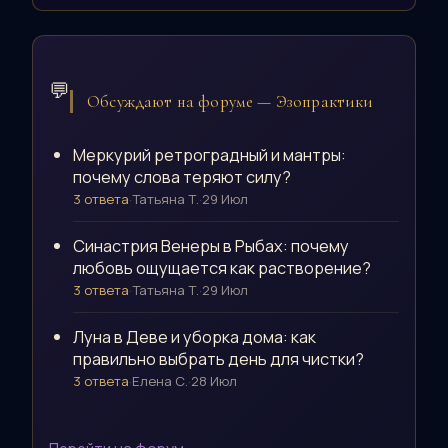
💬
Обсуждают на форуме — Эзопрактики
Меркурий ретроградный и мантры:
почему слова теряют силу?
3 ответа
·
Татьяна Т.
·
29 Июл
Синастрия Венеры в Рыбах: почему
любовь ощущается как растворение?
3 ответа
·
Татьяна Т.
·
29 Июл
Луна в Деве и уборка дома: как
правильно выбрать день для чистки?
3 ответа
·
Елена С.
·
28 Июл