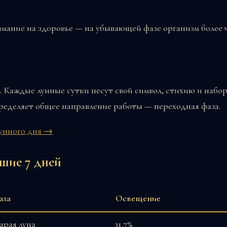
мание на здоровье — на убывающей фазе организм более ч
ь
. Каждые лунные сутки несут свой символ, стихию и набор
определяет общее направление работы — переходная фаза.
лунного дня →
шие 7 дней
аза
Освещение
арая луна
31.7%