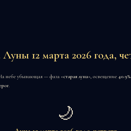
 Луны 12 марта 2026 года, че
. На небе убывающая — фаза «
старая луна
», освещение
40.9%
ерог
.
🌙