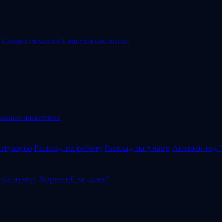
Совместимость
Счастливые числа
емное животное
ситуацию
Расклад на работу
Расклад на 7 чакр
Личный год 
од нумер.
Хороший ли день?