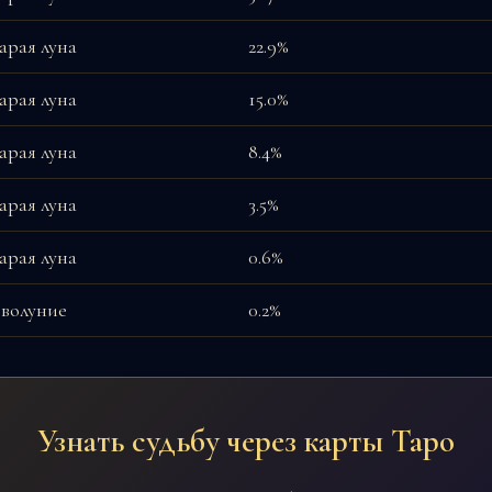
арая луна
22.9%
арая луна
15.0%
арая луна
8.4%
арая луна
3.5%
арая луна
0.6%
волуние
0.2%
Узнать судьбу через карты Таро