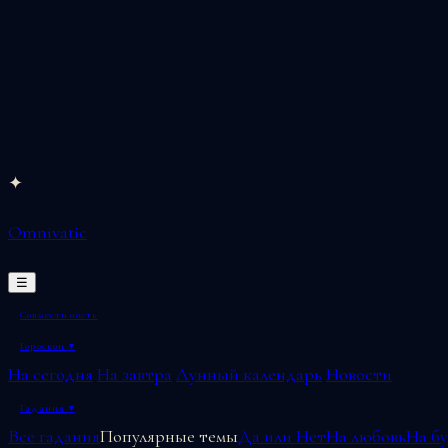
Перейти
✦
к
Omnivatic
содержимому
☰
Совместимость
Гороскоп
▾
На сегодня
На завтра
Лунный календарь
Новости
Гадания
▾
Все гадания
Популярные темы
Да или Нет
На любовь
На б