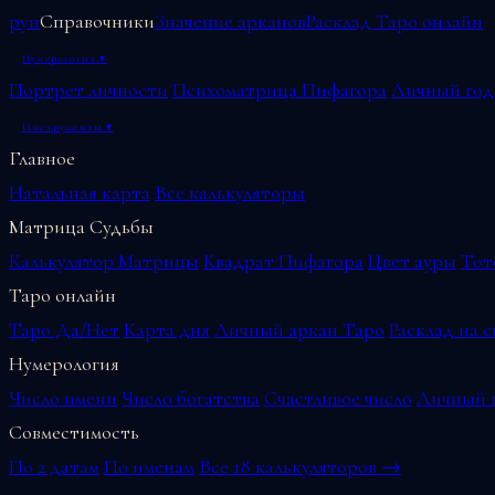
рун
Справочники
Значение арканов
Расклад Таро онлайн
Нумерология
▾
Портрет личности
Психоматрица Пифагора
Личный год
Инструменты
▾
Главное
Натальная карта
Все калькуляторы
Матрица Судьбы
Калькулятор Матрицы
Квадрат Пифагора
Цвет ауры
Тот
Таро онлайн
Таро Да/Нет
Карта дня
Личный аркан Таро
Расклад на 
Нумерология
Число имени
Число богатства
Счастливое число
Личный г
Совместимость
По 2 датам
По именам
Все 18 калькуляторов →