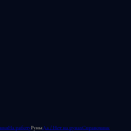
ения
На работу
Руны
Да / Нет на рунах
Справочник