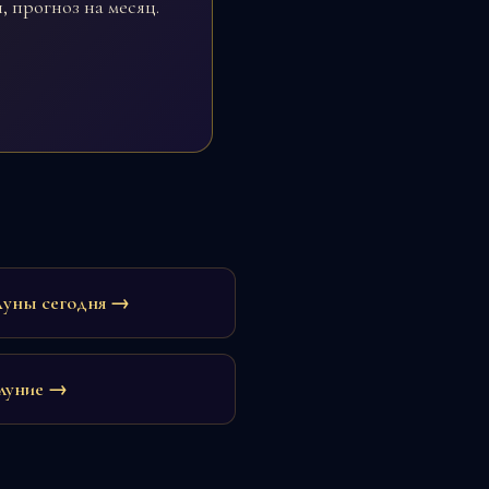
 прогноз на месяц.
Луны сегодня →
луние →