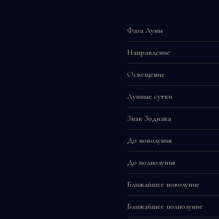
Фаза Луны
Направление
Освещение
Лунные сутки
Знак Зодиака
До новолуния
До полнолуния
Ближайшее новолуние
Ближайшее полнолуние