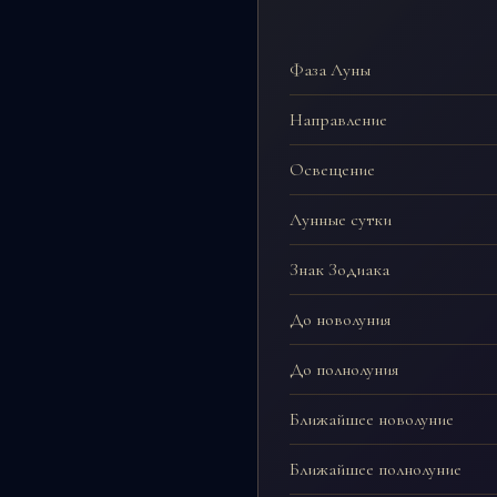
Фаза Луны
Направление
Освещение
Лунные сутки
Знак Зодиака
До новолуния
До полнолуния
Ближайшее новолуние
Ближайшее полнолуние