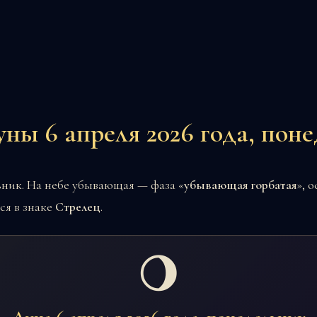
ны 6 апреля 2026 года, пон
льник. На небе убывающая — фаза «
убывающая горбатая
», 
ся в знаке
Стрелец
.
🌖