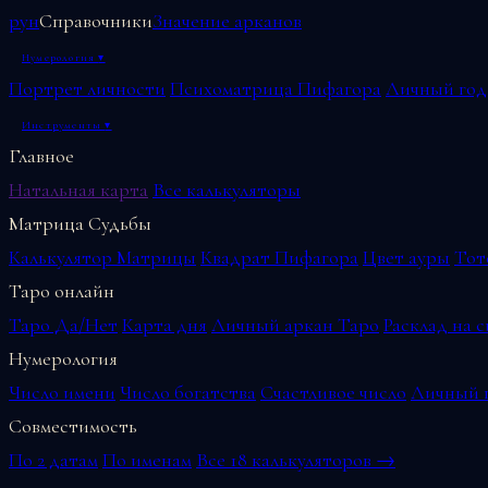
рун
Справочники
Значение арканов
Нумерология
▾
Портрет личности
Психоматрица Пифагора
Личный год
Инструменты
▾
Главное
Натальная карта
Все калькуляторы
Матрица Судьбы
Калькулятор Матрицы
Квадрат Пифагора
Цвет ауры
Тот
Таро онлайн
Таро Да/Нет
Карта дня
Личный аркан Таро
Расклад на 
Нумерология
Число имени
Число богатства
Счастливое число
Личный г
Совместимость
По 2 датам
По именам
Все 18 калькуляторов →