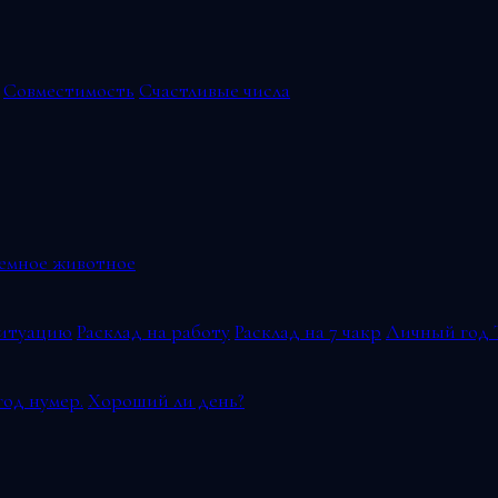
Совместимость
Счастливые числа
емное животное
ситуацию
Расклад на работу
Расклад на 7 чакр
Личный год 
од нумер.
Хороший ли день?