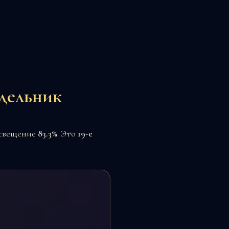
едельник
освещение
83.3%
. Это
19-е