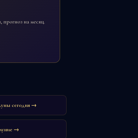
 прогноз на месяц.
Луны сегодня →
луние →