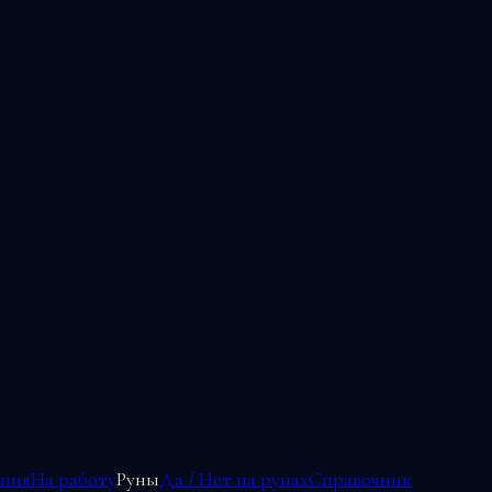
ения
На работу
Руны
Да / Нет на рунах
Справочник