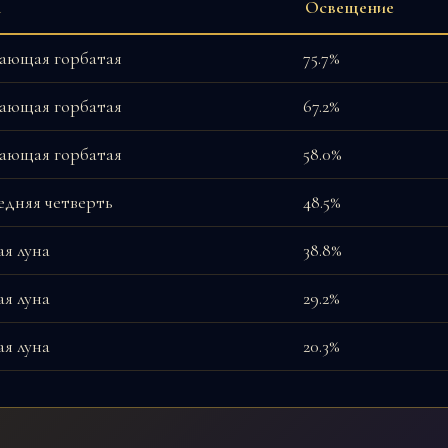
а
Освещение
ающая горбатая
75.7%
ающая горбатая
67.2%
ающая горбатая
58.0%
едняя четверть
48.5%
ая луна
38.8%
ая луна
29.2%
ая луна
20.3%