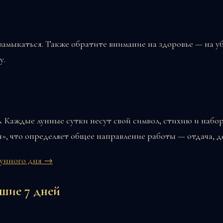
 замыкаться. Также обратите внимание на здоровье — на 
у.
ь
. Каждые лунные сутки несут свой символ, стихию и набор
», что определяет общее направление работы — отдача, д
лунного дня →
шие 7 дней