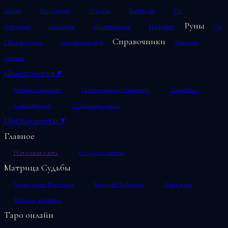
любовь
На будущее
На день
Карта дня
На
Руны
ситуацию
На вопрос
На отношения
На работу
Да
Справочники
/ Нет на рунах
Справочник рун
Значение
арканов
Нумерология
▾
Портрет личности
Психоматрица Пифагора
Личный год
Совместимость
Счастливые числа
Инструменты
▾
Главное
Натальная карта
Все калькуляторы
Матрица Судьбы
Калькулятор Матрицы
Квадрат Пифагора
Цвет ауры
Тотемное животное
Таро онлайн