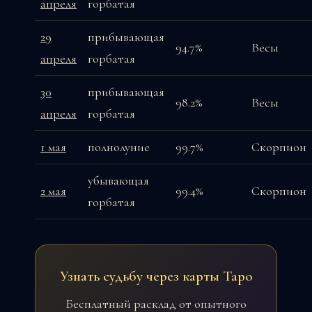
апреля
горбатая
29
прибывающая
94.7%
Весы
апреля
горбатая
30
прибывающая
98.2%
Весы
апреля
горбатая
1 мая
полнолуние
99.7%
Скорпион
убывающая
2 мая
99.4%
Скорпион
горбатая
Узнать судьбу через карты Таро
Бесплатный расклад от опытного