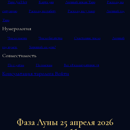
Таро Да/Нет
Карта дня
Личный аркан Таро
Расклад на
ситуацию
Расклад на работу
Расклад на 7 чакр
Личный год
Таро
Нумерология
Число имени
Число богатства
Счастливое число
Личный
год нумер.
Хороший ли день?
Совместимость
По 2 датам
По именам
Все 18 калькуляторов →
Консультация таролога
Войти
Фаза Луны 25 апреля 2026