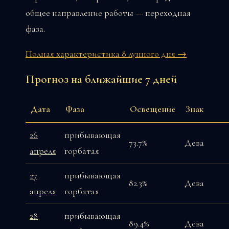
общее направление работы — переходная
фаза.
Полная характеристика 8 лунного дня →
Прогноз на ближайшие 7 дней
Дата
Фаза
Освещение
Знак
26
прибывающая
73.7%
Дева
апреля
горбатая
27
прибывающая
82.3%
Дева
апреля
горбатая
28
прибывающая
89.4%
Дева