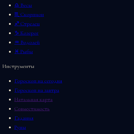
♎ Весы
♏ Скорпион
♐ Стрелец
♑ Козерог
♒ Водолей
♓ Рыбы
Инструменты
Гороскоп на сегодня
Гороскоп на завтра
Натальная карта
Совместимость
Гадания
Руны