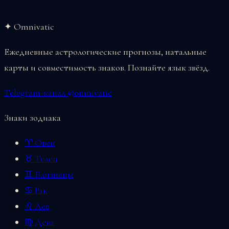
✦ Omnivatic
Ежедневные астрологические прогнозы, натальные
карты и совместимость знаков. Познайте язык звёзд.
Telegram-канал @omnivatic
Знаки зодиака
♈ Овен
♉ Телец
♊ Близнецы
♋ Рак
♌ Лев
♍ Дева