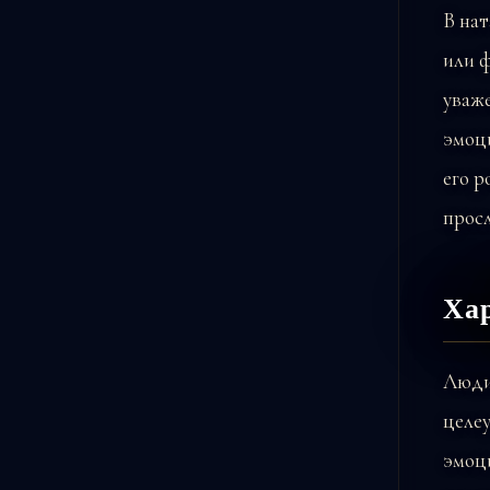
В нат
или 
уваже
эмоци
его 
прос
Хар
Люди
целе
эмоц