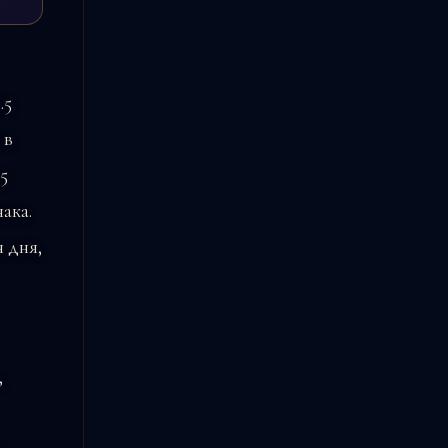
.5
 в
5
ака.
 дня,
,