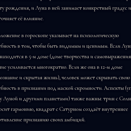
ту рождения, и Луна в ней занимает конкретный градус и
точняет её влияние.
ложение в гороскопе указывает на психологическую
бность в том, чтобы быть видимым и ценимым. Если Лун
находится в 5-м доме (доме творчества и самовыражения)
ие усиливается многократно. Если же она в 12-м доме
ознание и скрытая жизнь), человек может скрывать свою
бность в признании под маской скромности. Аспекты (у
у Луной и другими планетами) также важны: трин с Сол
сит гармонию, квадрат с Сатурном создаёт внутреннее
отивление признанию своих амбиций.