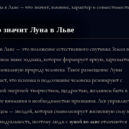
 значит Луна в Льве
в Льве — это положение естественного спутника Земли в
ном знаке зодиака, которое формирует яркую, харизмат
иональную природу человека. Такое размещение Луны
ает, что психика и подсознание человека резонируют с
ой энергией: творчеством, щедростью, желанием быть в
ре внимания и необходимостью признания. Лев управляе
цем — звездой, которая символизирует жизненную силу 
видуальность, поэтому люди с
луной во льве
отличаются