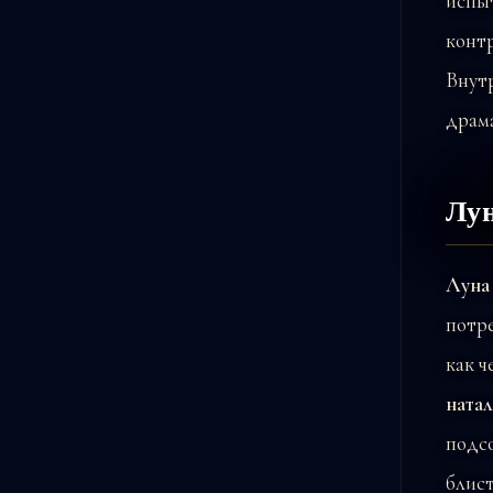
испы
контр
Внутр
драма
Лун
Луна 
потре
как ч
натал
подс
блист