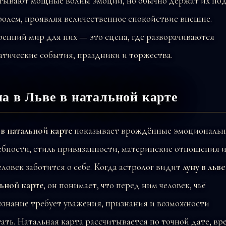
тывают мощные волны эмоций, но обычно держат их по
олем, проявляя величественное спокойствие внешне.
енний мир для них — это сцена, где разворачиваются
тические события, праздники и торжества.
а в Льве в натальной карте
в натальной карте
показывает врождённые эмоциональ
бности, стиль привязанности, материнские отношения и
еловек заботится о себе. Когда астролог видит
луну в льве
ьной карте
, он понимает, что перед ним человек, чьё
ознание требует уважения, признания и возможности
ать. Натальная карта рассчитывается по точной дате, вр