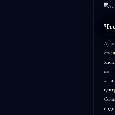
Что
Луна 
огнен
эмоц
означ
львин
цент
Солн
инди