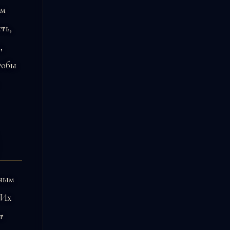
ом
ть,
,
тобы
нным
 Их
т