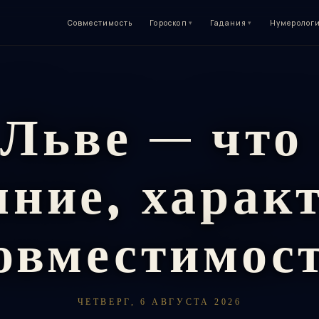
Совместимость
Гороскоп
▾
Гадания
▾
Нумеролог
 Льве — что 
яние, характ
овместимос
ЧЕТВЕРГ, 6 АВГУСТА 2026