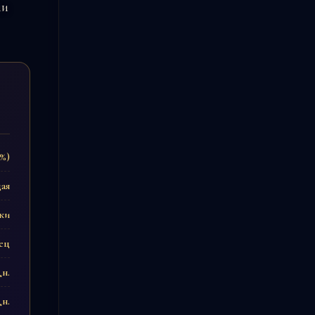
ии
0%)
ая
тки
ец
дн.
дн.