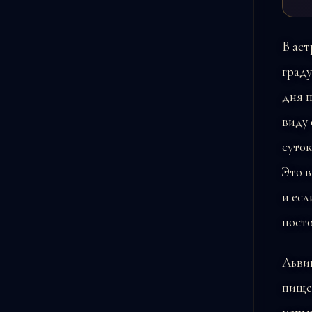
В аст
граду
дня п
виду
суток
Это в
и есл
пост
Львин
пище