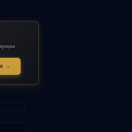
страции
Н →