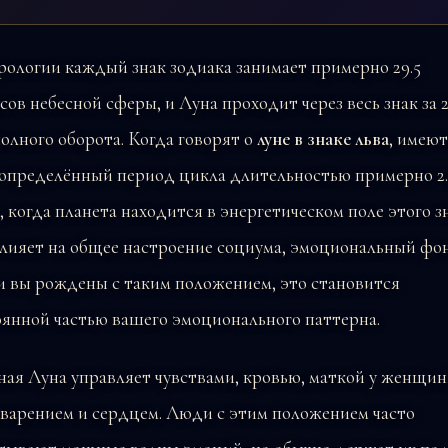
рологии каждый знак зодиака занимает примерно 29.5
сов небесной сферы, и Луна проходит через весь знак за 2
олного оборота. Когда говорят о
луне в знаке льва
, имеют
 определённый период цикла длительностью примерно 2.
, когда планета находится в энергетическом поле этого зн
лияет на общее настроение социума, эмоциональный фон
и вы рождены с таким положением, это становится
оянной частью вашего эмоционального паттерна.
ая Луна управляет чувствами, кровью, маткой у женщин
варением и сердцем. Люди с этим положением часто