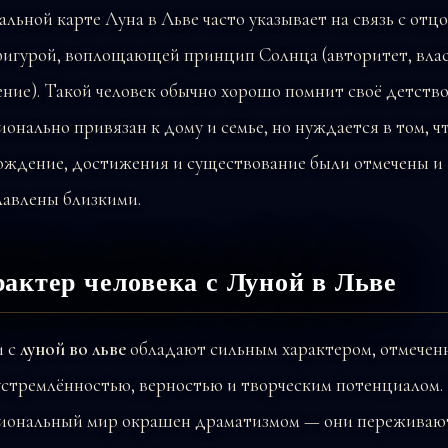
альной карте Луна в Льве часто указывает на связь с отц
фигурой, воплощающей принцип Солнца (авторитет, влас
ние). Такой человек обычно хорошо помнит своё детство
онально привязан к дому и семье, но нуждается в том, ч
рождение, достижения и существование были отмечены и
лавлены близкими.
актер человека с Луной в Льве
 с
луной во льве
обладают сильным характером, отмече
устремлённостью, верностью и творческим потенциалом.
иональный мир окрашен драматизмом — они переживаю