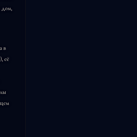
 дом,
а в
, её
глы
нцем