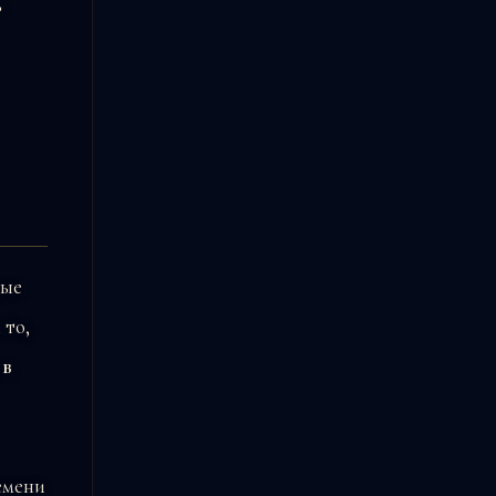
д
ные
 то,
 в
емени