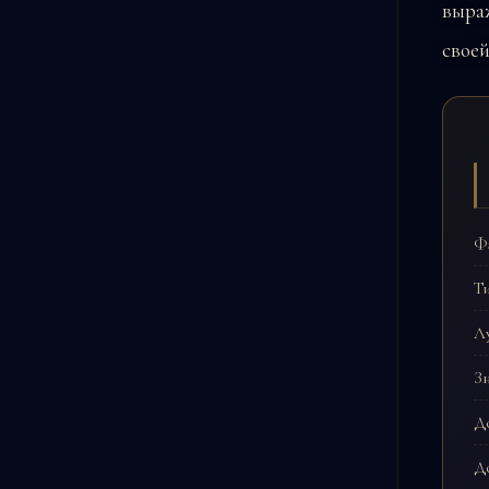
выра
своей
Фа
Ти
Л
Зн
До
До