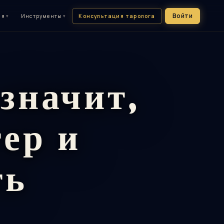
Войти
Консультация таролога
ия
▾
Инструменты
▾
значит,
ер и
ть