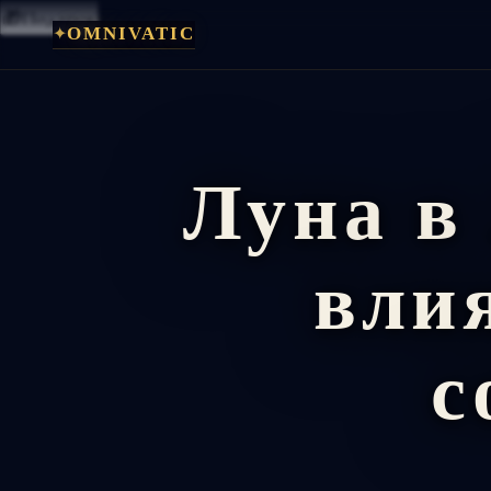
🎁
Подарок
✦
OMNIVATIC
Перейти
к
содержимому
Луна в
вли
с