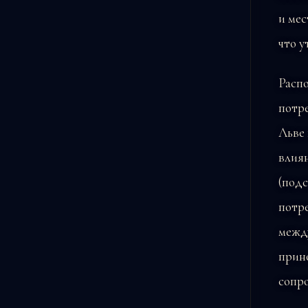
и мес
что у
Распо
потре
Льве 
влиян
(подс
потре
межд
прино
сопр