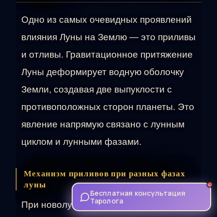
Одно из самых очевидных проявлений
влияния Луны на Землю — это приливы
и отливы. Гравитационное притяжение
Луны деформирует водную оболочку
Земли, создавая две выпуклости с
противоположных сторон планеты. Это
явление напрямую связано с лунным
циклом и лунными фазами.
Механизм приливов при разных фазах
луны
Бесплатная консультация
Таролога
При новолунии и полнолунии (когда