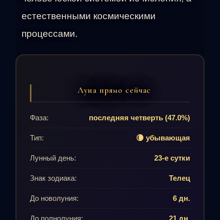
естественными космическими
процессами.
Луна прямо сейчас
Фаза:
последняя четверть (47.0%)
Тип:
🌘 убывающая
Лунный день:
23-е сутки
Знак зодиака:
Телец
До новолуния:
6 дн.
До полнолуния:
21 дн.