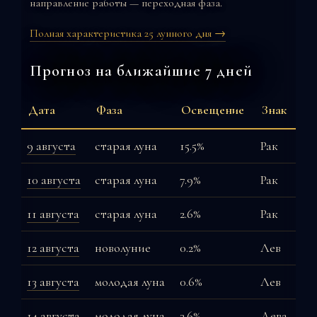
направление работы — переходная фаза.
Полная характеристика 25 лунного дня →
Прогноз на ближайшие 7 дней
Дата
Фаза
Освещение
Знак
9 августа
старая луна
15.5%
Рак
10 августа
старая луна
7.9%
Рак
11 августа
старая луна
2.6%
Рак
12 августа
новолуние
0.2%
Лев
13 августа
молодая луна
0.6%
Лев
14 августа
молодая луна
3.6%
Дева