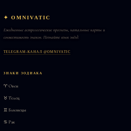
✦ OMNIVATIC
Ежедневные астрологические прогнозы, натальные карты и
совместимость знаков. Познайте язык звёзд.
TELEGRAM-КАНАЛ @OMNIVATIC
ЗНАКИ ЗОДИАКА
♈ Овен
♉ Телец
♊ Близнецы
♋ Рак