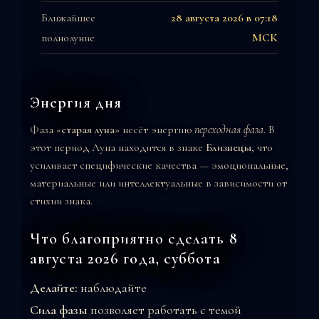
Ближайшее
28 августа 2026 в 07:18
полнолуние
МСК
Энергия дня
Фаза «
старая луна
» несёт энергию
переходная фаза
. В
этот период Луна находится в знаке
Близнецы
, что
усиливает специфические качества — эмоциональные,
материальные или интеллектуальные в зависимости от
стихии знака.
Что благоприятно сделать 8
августа 2026 года, суббота
Делайте:
наблюдайте
Сила фазы
позволяет работать с темой