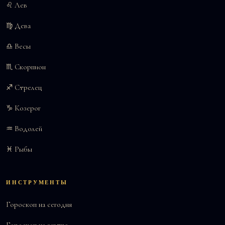
♌ Лев
♍ Дева
♎ Весы
♏ Скорпион
♐ Стрелец
♑ Козерог
♒ Водолей
♓ Рыбы
ИНСТРУМЕНТЫ
Гороскоп на сегодня