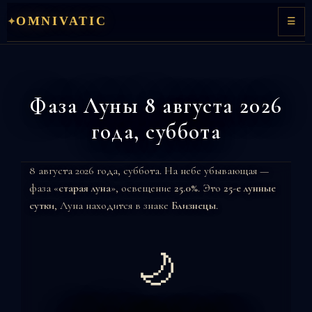
Перейти
OMNIVATIC
✦
☰
к
содержимому
Фаза Луны 8 августа 2026
года, суббота
8 августа 2026 года, суббота. На небе убывающая —
фаза «
старая луна
», освещение
25.0%
. Это
25-е лунные
сутки
, Луна находится в знаке
Близнецы
.
🌙